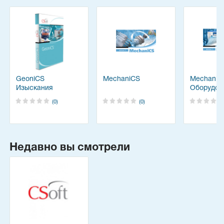
GeoniCS
MechaniCS
MechaniC
Изыскания
Оборудов
(0)
(0)
Недавно вы смотрели