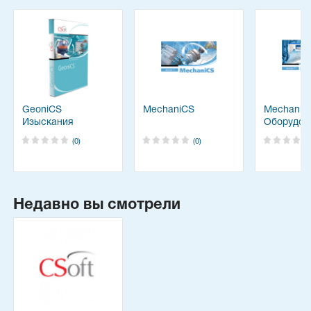
GeoniCS
MechaniCS
MechaniC
Изыскания
Оборудов
(0)
(0)
Недавно вы смотрели