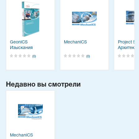
GeoniCS
MechaniCS
Project St
Изыскания
Архитекту
(0)
(0)
Недавно вы смотрели
MechaniCS