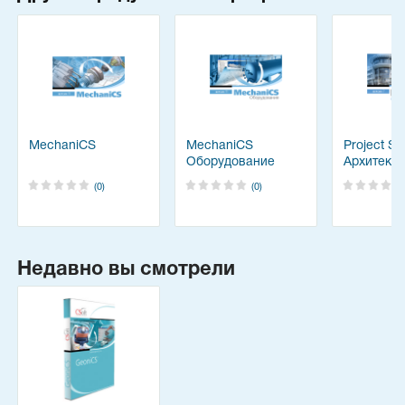
MechaniCS
MechaniCS
Project St
Оборудование
Архитекту
(0)
(0)
Недавно вы смотрели