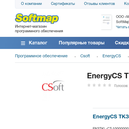
О компании
Сертификаты
Отзывы клиентов
Ко
АО «АТС» благодарит компанию SoftMap за
ООО «М
поставку программного обеспечения SolarWinds
SoftMap
Интернет-магазин
DameWare...
Читать 
программного обеспечения
Читать все отзывы
Каталог
Популярные товары
Скидк
Программное обеспечение
Csoft
EnergyCS
EnergyCS ТК
Голосов:
EnergyCS ТКЗ 
EN3TKL-CT-10000000