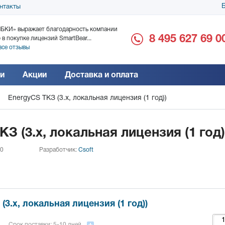
Б
нтакты
БКИ» выражает благодарность компании
ООО «Дока-Генные Тех
8 495 627 69 0
 в покупке лицензий SmartBear...
благодарность за поста
все отзывы
Читать все отзывы
и
Акции
Доставка и оплата
EnergyCS ТКЗ (3.x, локальная лицензия (1 год))
З (3.x, локальная лицензия (1 год)
 0
Разработчик:
Csoft
(3.x, локальная лицензия (1 год))
Срок поставки: 5-10 дней