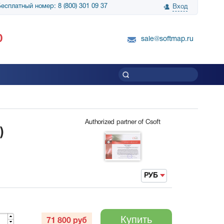
есплатный номер: 8 (800) 301 09 37
Вход
нологии» выражает
Группа компаний Биг Скрин Шоу выра
0
вку SnapGene...
благодарность SoftMap за помощь в
sale@softmap.ru
приобретении Resolume Arena 5......
Читать все отзывы
Authorized partner of Csoft
)
РУБ
Купить
71 800
руб