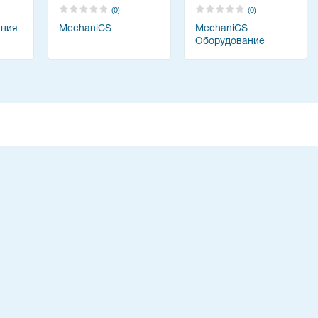
(0)
(0)
ания
MechaniCS
MechaniCS
Оборудование