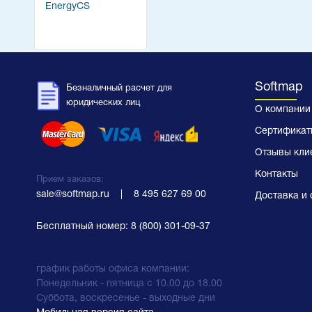
EnergyCS
Softmap
Безналичный расчет для
юридических лиц
О компании
Сертификат
Отзывы кли
Контакты
Прием заказов:
sale@softmap.ru
    |    
8 495 627 69 00
Доставка и 
Бесплатный номер:
8 (800) 301-09-37
график работы офиса компании:
Понедельник - пятница с 10.00 до 18.00
Суббота, воскресенье - выходные дни