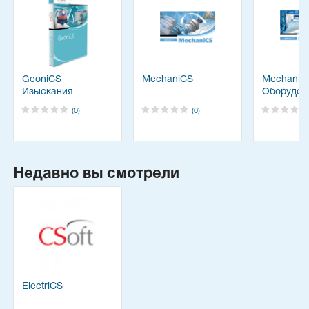
GeoniCS
MechaniCS
MechaniC
Изыскания
Оборудов
(0)
(0)
Недавно вы смотрели
ElectriCS