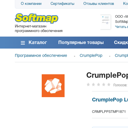
О компании
Сертификаты
Отзывы клиентов
Ко
АО «АТС» благодарит компанию SoftMap за
ООО «М
поставку программного обеспечения SolarWinds
SoftMap
Интернет-магазин
DameWare...
Читать 
программного обеспечения
Читать все отзывы
Каталог
Популярные товары
Скидк
Программное обеспечение
CrumplePop
Crumpl
CrumplePop 
Голосов:
CrumplePop Lu
CRMPLPPSTMP1871