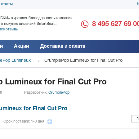
Б
нтакты
БКИ» выражает благодарность компании
ООО «Дока-Генные Тех
8 495 627 69 0
 в покупке лицензий SmartBear...
благодарность за поста
все отзывы
Читать все отзывы
и
Акции
Доставка и оплата
ePop Lumineux
CrumplePop Lumineux for Final Cut Pro
Lumineux for Final Cut Pro
 0
Разработчик:
CrumplePop
mineux for Final Cut Pro
Срок поставки: 1-3 дня