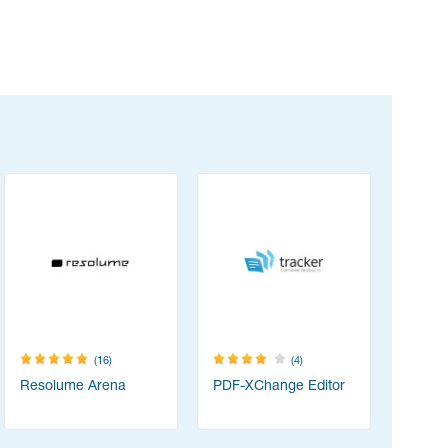
(16)
(4)
Resolume Arena
PDF-XChange Editor
Content
(ABBYY 