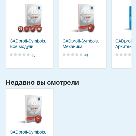
CADprofi-Symbols.
CADprofi-Symbols.
CADprofi-
Все модули
Механика
Архитекту
(0)
(0)
Недавно вы смотрели
CADprofi-Symbols.