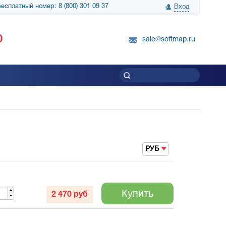
есплатный номер: 8 (800) 301 09 37
Вход
нологии» выражает
Группа компаний Биг Скрин Шоу выра
0
вку SnapGene...
благодарность SoftMap за помощь в
sale@softmap.ru
приобретении Resolume Arena 5......
Читать все отзывы
РУБ
Купить
2 470
руб