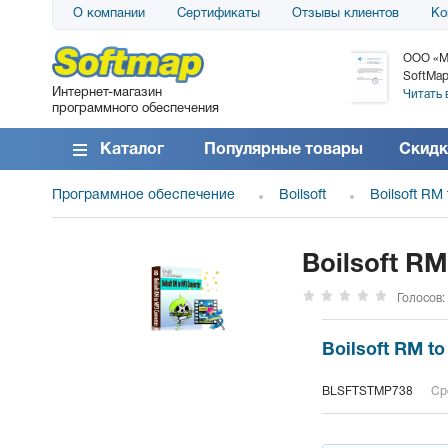
О компании
Сертификаты
Отзывы клиентов
Ко
АО «АТС» благодарит компанию SoftMap за
ООО «М
поставку программного обеспечения SolarWinds
SoftMap
Интернет-магазин
DameWare...
Читать 
программного обеспечения
Читать все отзывы
Каталог
Популярные товары
Скидк
Программное обеспечение
Boilsoft
Boilsoft RM
Boilsoft RM
Голосов:
Boilsoft RM t
BLSFTSTMP738
Ср