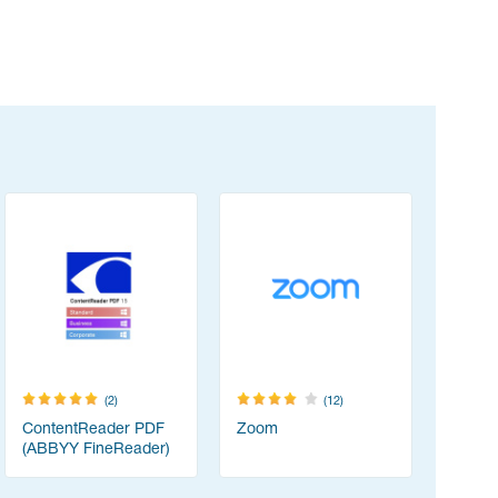
(2)
(12)
ContentReader PDF
Zoom
Think-cel
(ABBYY FineReader)