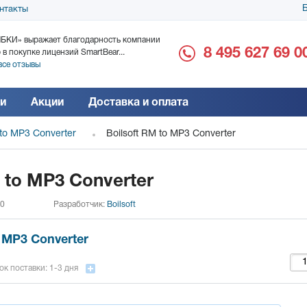
Б
нтакты
БКИ» выражает благодарность компании
ООО «Дока-Генные Тех
8 495 627 69 0
 в покупке лицензий SmartBear...
благодарность за поста
все отзывы
Читать все отзывы
и
Акции
Доставка и оплата
 to MP3 Converter
Boilsoft RM to MP3 Converter
 to MP3 Converter
 0
Разработчик:
Boilsoft
o MP3 Converter
ок поставки: 1-3 дня