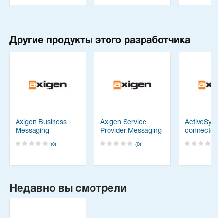
Другие продукты этого разработчика
Axigen Business
Axigen Service
ActiveSyn
Messaging
Provider Messaging
connector 
Axigen Bu
(0)
(0)
Messagin
Недавно вы смотрели