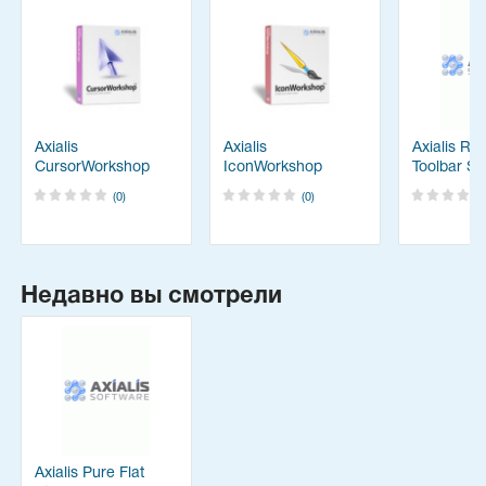
Axialis
Axialis
Axialis Ri
CursorWorkshop
IconWorkshop
Toolbar St
(0)
(0)
Недавно вы смотрели
Axialis Pure Flat