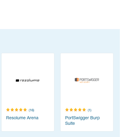
(16)
(1)
Resolume Arena
PortSwigger Burp
Think-cel
Suite