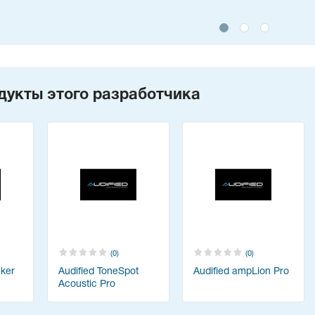
дукты этого разработчика
(0)
(0)
cker
Audified ToneSpot
Audified ampLion Pro
Acoustic Pro