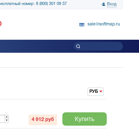
есплатный номер: 8 (800) 301 09 37
Вход
нологии» выражает
Группа компаний Биг Скрин Шоу выра
0
вку SnapGene...
благодарность SoftMap за помощь в
sale@softmap.ru
приобретении Resolume Arena 5......
Читать все отзывы
РУБ
Купить
4 912
руб