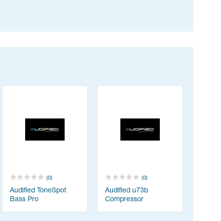
(0)
(0)
Audified ToneSpot
Audified u73b
Bass Pro
Compressor