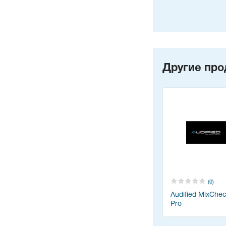
Другие про
(0)
Audified MixChe
Pro