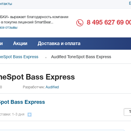
Б
нтакты
БКИ» выражает благодарность компании
ООО «Дока-Генные Тех
8 495 627 69 0
 в покупке лицензий SmartBear...
благодарность за поста
все отзывы
Читать все отзывы
и
Акции
Доставка и оплата
oneSpot Bass Express
Audified ToneSpot Bass Express
oneSpot Bass Express
 0
Разработчик:
Audified
Spot Bass Express
тавки: 1-3 дня