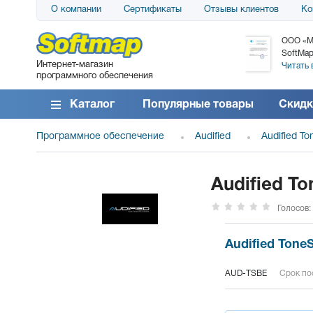
О компании
Сертификаты
Отзывы клиентов
Ко
АО «АТС» благодарит компанию SoftMap за
ООО «М
поставку программного обеспечения SolarWinds
SoftMap
Интернет-магазин
DameWare...
Читать 
программного обеспечения
Читать все отзывы
Каталог
Популярные товары
Скидк
Программное обеспечение
Audified
Audified T
Audified T
Голосов:
Audified Tone
AUD-TSBE
Срок пос