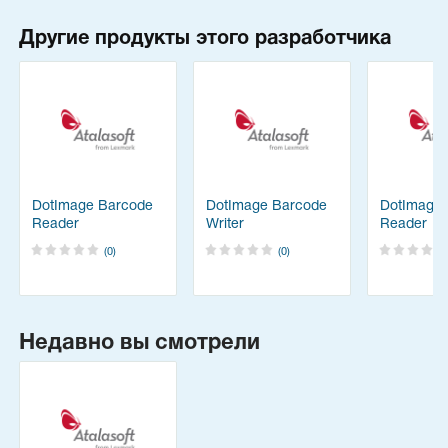
Другие продукты этого разработчика
DotImage Barcode
DotImage Barcode
DotImage
Reader
Writer
Reader
(0)
(0)
Недавно вы смотрели