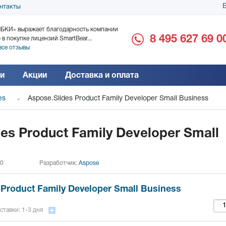
Б
нтакты
БКИ» выражает благодарность компании
ООО «Дока-Генные Тех
8 495 627 69 0
 в покупке лицензий SmartBear...
благодарность за поста
все отзывы
Читать все отзывы
и
Акции
Доставка и оплата
es
Aspose.Slides Product Family Developer Small Business
es Product Family Developer Small
 0
Разработчик:
Aspose
 Product Family Developer Small Business
ставки: 1-3 дня