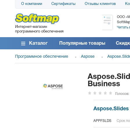
О компании
Сертификаты
Отзывы клиентов
Ко
АО «АТС» благодарит компанию SoftMap за
ООО «М
поставку программного обеспечения SolarWinds
SoftMap
Интернет-магазин
DameWare...
Читать 
программного обеспечения
Читать все отзывы
Каталог
Популярные товары
Скидк
Программное обеспечение
Aspose
Aspose.Slid
Aspose.Slid
Business
Голосов:
Aspose.Slides
APPFSLDS
Срок по