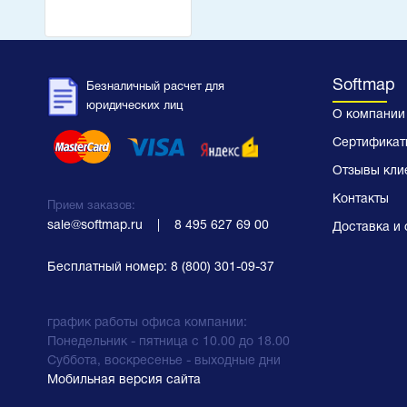
Softmap
Безналичный расчет для
юридических лиц
О компании
Сертификат
Отзывы кли
Контакты
Прием заказов:
sale@softmap.ru
    |    
8 495 627 69 00
Доставка и 
Бесплатный номер:
8 (800) 301-09-37
график работы офиса компании:
Понедельник - пятница с 10.00 до 18.00
Суббота, воскресенье - выходные дни
Мобильная версия сайта