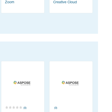
Zoom
Creative Cloud
Content
(ABBYY 
(0)
(0)