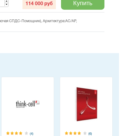
Купить
114 000
руб
ключая СПДС-Помощник), Архитектура:АС/АР,
(4)
(6)