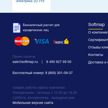
Электрика 2D v19
Softmap
Безналичный расчет для
юридических лиц
О компании
Сертификат
Отзывы кли
Контакты
Прием заказов:
sale@softmap.ru
    |    
8 495 627 69 00
Доставка и 
Бесплатный номер:
8 (800) 301-09-37
график работы офиса компании:
Понедельник - пятница с 10.00 до 18.00
Суббота, воскресенье - выходные дни
Мобильная версия сайта