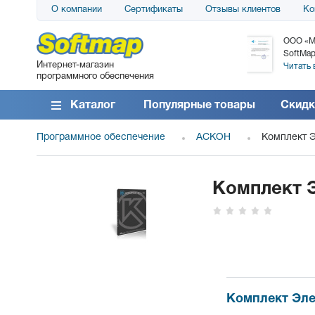
О компании
Сертификаты
Отзывы клиентов
Ко
АО «АТС» благодарит компанию SoftMap за
ООО «М
поставку программного обеспечения SolarWinds
SoftMap
Интернет-магазин
DameWare...
Читать 
программного обеспечения
Читать все отзывы
Каталог
Популярные товары
Скидк
Программное обеспечение
АСКОН
Комплект Э
Комплект Э
Комплект Эле