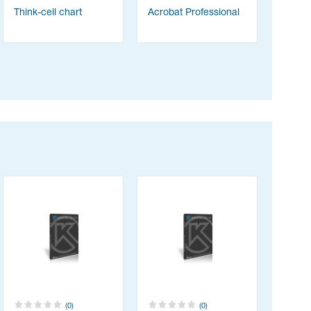
Think-cell chart
Acrobat Professional
Content
(ABBYY 
(0)
(0)