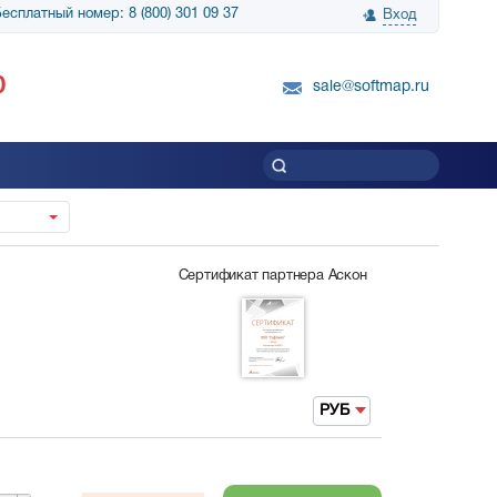
есплатный номер: 8 (800) 301 09 37
Вход
нологии» выражает
Группа компаний Биг Скрин Шоу выра
0
вку SnapGene...
благодарность SoftMap за помощь в
sale@softmap.ru
приобретении Resolume Arena 5......
Читать все отзывы
Сертификат партнера Аскон
РУБ