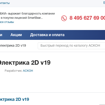
Б
нтакты
БКИ» выражает благодарность компании
ООО «Дока-Генные Тех
8 495 627 69 0
 в покупке лицензий SmartBear...
благодарность за поста
все отзывы
Читать все отзывы
и
Акции
Доставка и оплата
лектрика 2D v19
Быстрый переход по каталогу АСКОН
лектрика 2D v19
Разработчик:
АСКОН
ктрика 2D v19