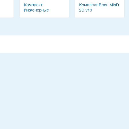
Комплект
Комплект Весь MinD
Инженерные
2D v19
9
системы 2D v19