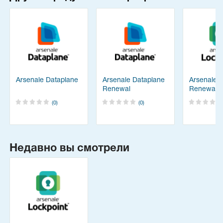
Arsenale Dataplane
Arsenale Dataplane
Arsenale L
Renewal
Renewal
(0)
(0)
Недавно вы смотрели