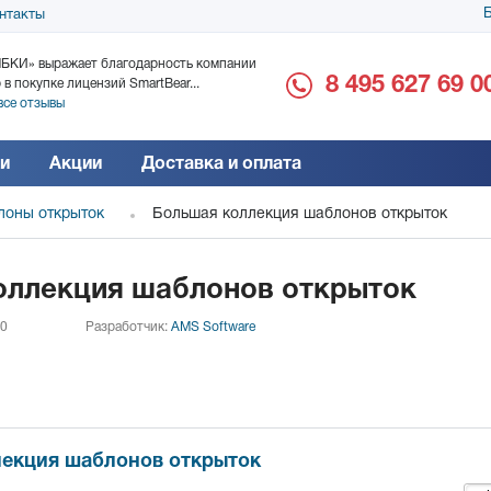
Б
нтакты
БКИ» выражает благодарность компании
ООО «Дока-Генные Тех
8 495 627 69 0
 в покупке лицензий SmartBear...
благодарность за поста
все отзывы
Читать все отзывы
и
Акции
Доставка и оплата
оны открыток
Большая коллекция шаблонов открыток
оллекция шаблонов открыток
 0
Разработчик:
AMS Software
екция шаблонов открыток