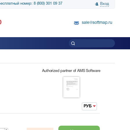
есплатный номер: 8 (800) 301 09 37
Вход
нологии» выражает
Группа компаний Биг Скрин Шоу выра
0
вку SnapGene...
благодарность SoftMap за помощь в
sale@softmap.ru
приобретении Resolume Arena 5......
Читать все отзывы
Authorized partner of AMS Software
РУБ