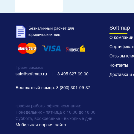
Softmap
Безналичный расчет для
юридических лиц
О компании
Сертификат
Отзывы кли
Контакты
Прием заказов:
sale@softmap.ru
    |    
8 495 627 69 00
Доставка и 
Бесплатный номер:
8 (800) 301-09-37
график работы офиса компании:
Понедельник - пятница с 10.00 до 18.00
Суббота, воскресенье - выходные дни
Мобильная версия сайта