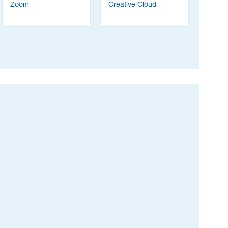
Zoom
Creative Cloud
PortSwig
Suite