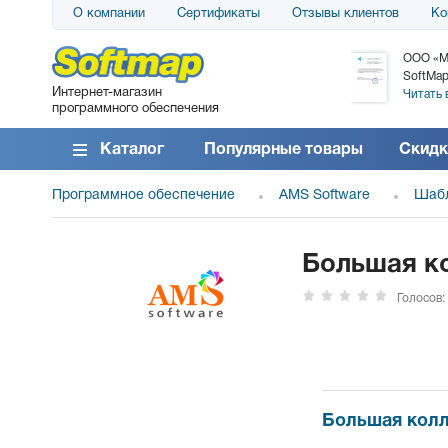
О компании
Сертификаты
Отзывы клиентов
Ко
АО «АТС» благодарит компанию SoftMap за
ООО «М
поставку программного обеспечения SolarWinds
SoftMap
Интернет-магазин
DameWare...
Читать 
программного обеспечения
Читать все отзывы
Каталог
Популярные товары
Скидк
Программное обеспечение
AMS Software
Шабл
Большая к
Голосов:
Большая колл