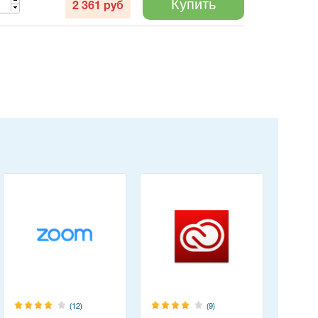
Купить
2 361
руб
(12)
(9)