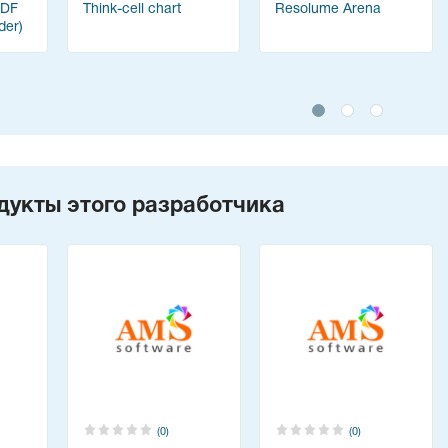
PDF
Think-cell chart
Resolume Arena
der)
дукты этого разработчика
(0)
(0)