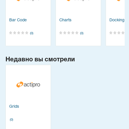
Bar Code
Charts
Docking &
(0)
(0)
Недавно вы смотрели
Grids
(0)