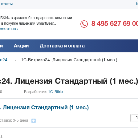
Б
нтакты
БКИ» выражает благодарность компании
ООО «Дока-Генные Тех
8 495 627 69 0
 в покупке лицензий SmartBear...
благодарность за поста
все отзывы
Читать все отзывы
и
Акции
Доставка и оплата
кс24
1С-Битрикс24. Лицензия Стандартный (1 мес.)
24. Лицензия Стандартный (1 мес.
 0
Разработчик:
1C-Bitrix
 Лицензия Стандартный (1 мес.)
ставки: 3-5 дней
ц.