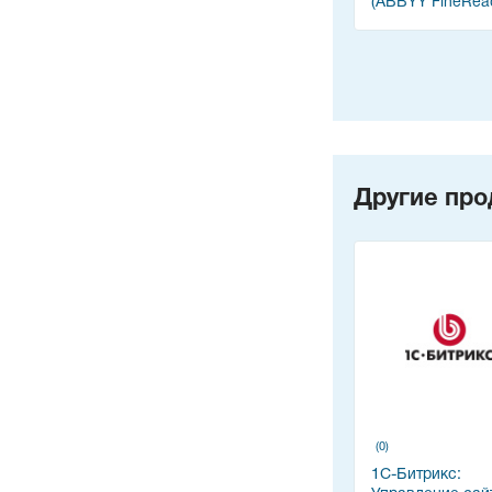
(ABBYY FineRea
Другие про
(0)
1С-Битрикс: