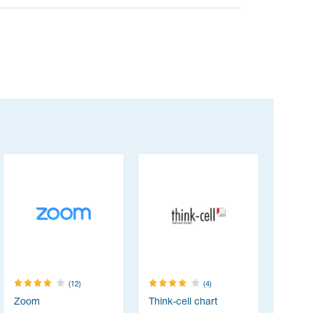
(12)
(4)
Zoom
Think-cell chart
TeamVie