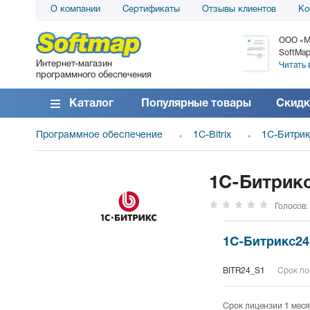
О компании
Сертификаты
Отзывы клиентов
Ко
АО «АТС» благодарит компанию SoftMap за
ООО «М
поставку программного обеспечения SolarWinds
SoftMap
Интернет-магазин
DameWare...
Читать 
программного обеспечения
Читать все отзывы
Каталог
Популярные товары
Скидк
Программное обеспечение
1C-Bitrix
1С-Битри
1С-Битрикс
Голосов:
1С-Битрикс24.
BITR24_S1
Срок по
Срок лицензии 1 меся