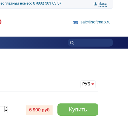
есплатный номер: 8 (800) 301 09 37
Вход
нологии» выражает
Группа компаний Биг Скрин Шоу выра
0
вку SnapGene...
благодарность SoftMap за помощь в
sale@softmap.ru
приобретении Resolume Arena 5......
Читать все отзывы
)
РУБ
Купить
6 990
руб