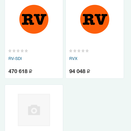
RV-SDI
RVX
q
q
470 618
94 048