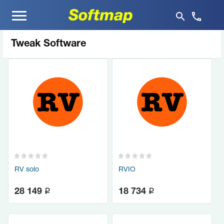
Меню
Tweak Software
RV solo
RVIO
q
q
28 149
18 734