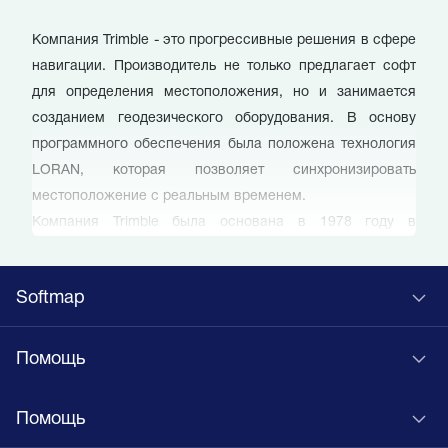
Компания Trimble - это прогрессивные решения в сфере
навигации. Производитель не только предлагает софт
для определения местоположения, но и занимается
созданием геодезического оборудования. В основу
программного обеспечения была положена технология
LORAN, которая позволяет синхронизировать
местоположение с реальным временем.
Компания Trimble была основана в 1978 году в
Калифорнии. В этом же году был запущен первый в
мире GPS спутник. Создатель софта сразу понял, что у
Softmap
этой технологии большое будущее, поэтому активно
включился в развитие этого направления.
Компания Trimble стала разработчиком первых
Помощь
коммерческих приложений, поддерживающих
технологию GPS. Благодаря этому система навигации
Помощь
вышла далеко за пределы военной отрасли и стала