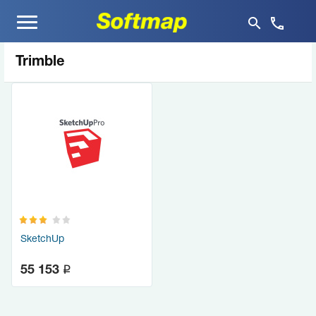
Меню
Trimble
SketchUp
q
55 153