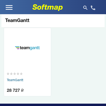
Меню
TeamGantt
TeamGantt
q
28 727