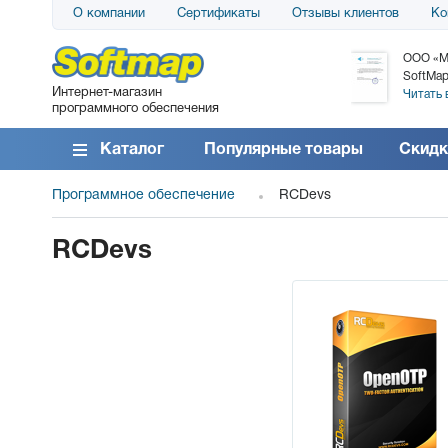
О компании
Сертификаты
Отзывы клиентов
Ко
АО «АТС» благодарит компанию SoftMap за
ООО «М
поставку программного обеспечения SolarWinds
SoftMap
Интернет-магазин
DameWare...
Читать 
программного обеспечения
Читать все отзывы
Каталог
Популярные товары
Скидк
Программное обеспечение
RCDevs
RCDevs