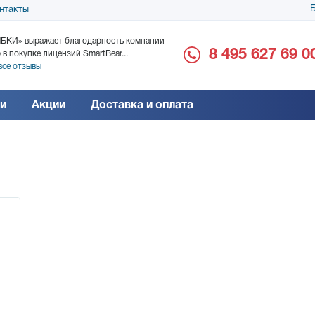
Б
нтакты
БКИ» выражает благодарность компании
ООО «Дока-Генные Тех
8 495 627 69 0
 в покупке лицензий SmartBear...
благодарность за поста
все отзывы
Читать все отзывы
и
Акции
Доставка и оплата