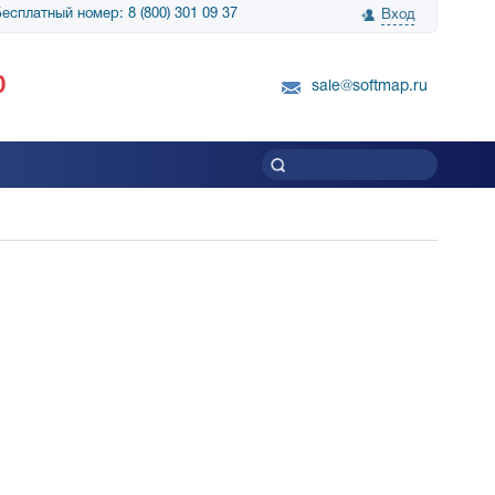
есплатный номер: 8 (800) 301 09 37
Вход
нологии» выражает
Группа компаний Биг Скрин Шоу выра
0
вку SnapGene...
благодарность SoftMap за помощь в
sale@softmap.ru
приобретении Resolume Arena 5......
Читать все отзывы