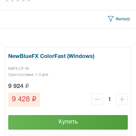
Фильтр
NewBlueFX ColorFast (Windows)
NBFX-CF-W
Срок поставки: 1-3 дня
q
9 924
q
9 428
Купить