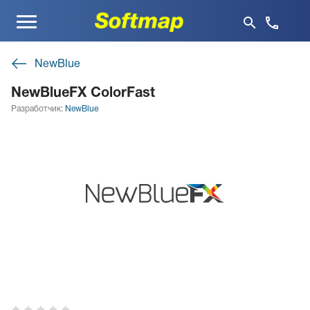
Меню
NewBlue
NewBlueFX ColorFast
Разработчик:
NewBlue