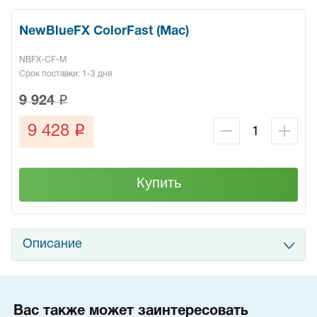
NewBlueFX ColorFast (Mac)
NBFX-CF-M
Срок поставки: 1-3 дня
q
9 924
q
9 428
Купить
Описание
Вас также может заинтересовать