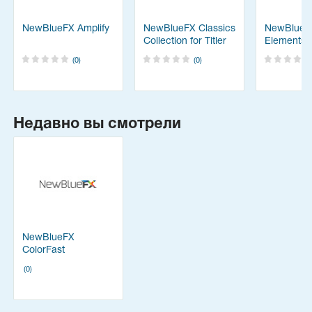
NewBlueFX Amplify
NewBlueFX Classics
NewBlueF
Collection for Titler
Elements
Pro
(0)
(0)
Недавно вы смотрели
NewBlueFX
ColorFast
(0)