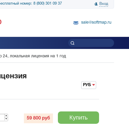
есплатный номер: 8 (800) 301 09 37
Вход
нологии» выражает
Группа компаний Биг Скрин Шоу выра
0
вку SnapGene...
благодарность SoftMap за помощь в
sale@softmap.ru
приобретении Resolume Arena 5......
Читать все отзывы
 24, локальная лицензия на 1 год
ицензия
РУБ
Купить
59 800
руб