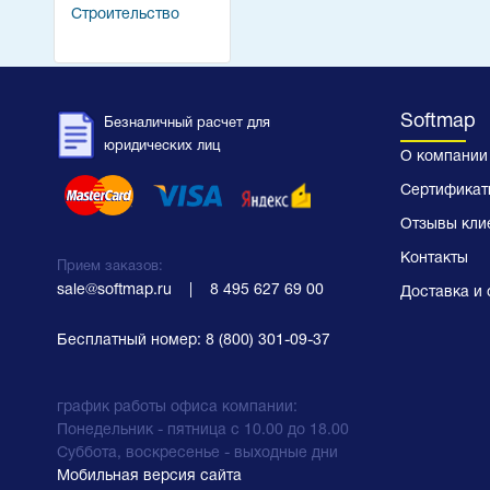
Строительство
Softmap
Безналичный расчет для
юридических лиц
О компании
Сертификат
Отзывы кли
Контакты
Прием заказов:
sale@softmap.ru
    |    
8 495 627 69 00
Доставка и 
Бесплатный номер:
8 (800) 301-09-37
график работы офиса компании:
Понедельник - пятница с 10.00 до 18.00
Суббота, воскресенье - выходные дни
Мобильная версия сайта