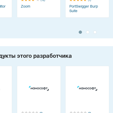
(12)
(1)
tor
Zoom
PortSwigger Burp
Suite
дукты этого разработчика