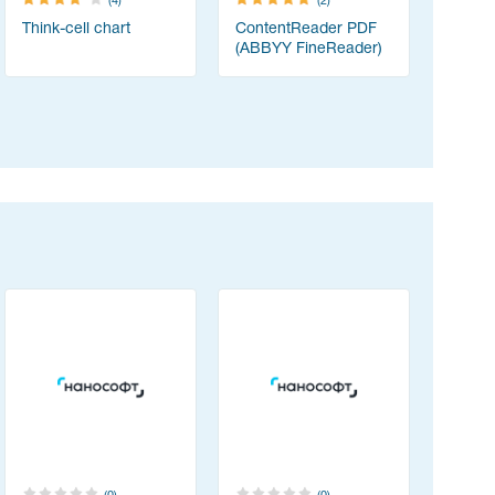
(4)
(2)
Think-cell chart
ContentReader PDF
vMix
(ABBYY FineReader)