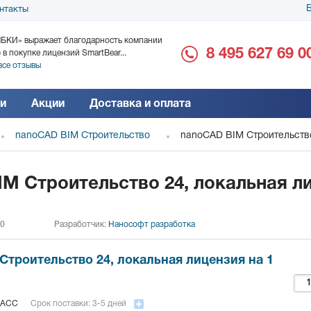
Б
нтакты
БКИ» выражает благодарность компании
ООО «Дока-Генные Тех
8 495 627 69 0
 в покупке лицензий SmartBear...
благодарность за поста
все отзывы
Читать все отзывы
и
Акции
Доставка и оплата
nanoCAD BIM Строительство
nanoCAD BIM Строительство
M Строительство 24, локальная л
 0
Разработчик:
Нанософт разработка
Строительство 24, локальная лицензия на 1
_ACC
Срок поставки: 3-5 дней