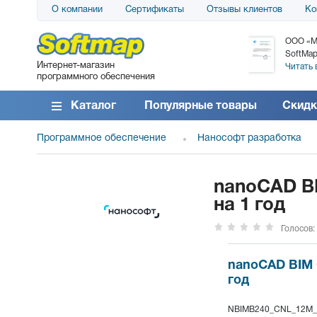
О компании
Сертификаты
Отзывы клиентов
Ко
АО «АТС» благодарит компанию SoftMap за
ООО «М
поставку программного обеспечения SolarWinds
SoftMap
Интернет-магазин
DameWare...
Читать 
программного обеспечения
Читать все отзывы
Каталог
Популярные товары
Скидк
Программное обеспечение
Нанософт разработка
nanoCAD BI
на 1 год
Голосов:
nanoCAD BIM 
год
NBIMB240_CNL_12M