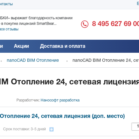
Б
нтакты
БКИ» выражает благодарность компании
ООО «Дока-Генные Тех
8 495 627 69 0
 в покупке лицензий SmartBear...
благодарность за поста
все отзывы
Читать все отзывы
и
Акции
Доставка и оплата
nanoCAD BIM Отопление
nanoCAD BIM Отопление 24, сет
M Отопление 24, сетевая лицензия
Разработчик:
Нанософт разработка
топление 24, сетевая лицензия (доп. место)
Срок поставки: 3-5 дней