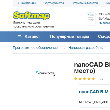
О компании
Сертификаты
Отзывы клиентов
Ко
АО «АТС» благодарит компанию SoftMap за
ООО «М
поставку программного обеспечения SolarWinds
SoftMap
Интернет-магазин
DameWare...
Читать 
программного обеспечения
Читать все отзывы
Каталог
Популярные товары
Скидк
Программное обеспечение
Нанософт разработка
nanoCAD BI
место)
5 из 5
nanoCAD BIM О
NCOV240_CNN_ADD