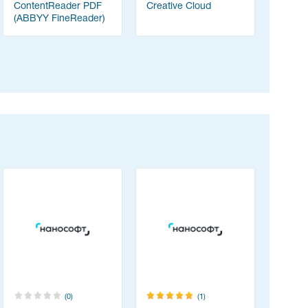
ContentReader PDF
Creative Cloud
PortSwig
(ABBYY FineReader)
Suite
(0)
(1)