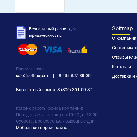
Softmap
Безналичный расчет для
юридических лиц
О компании
Сертификат
Отзывы кли
Контакты
Прием заказов:
sale@softmap.ru
    |    
8 495 627 69 00
Доставка и 
Бесплатный номер:
8 (800) 301-09-37
график работы офиса компании:
Понедельник - пятница с 10.00 до 18.00
Суббота, воскресенье - выходные дни
Мобильная версия сайта