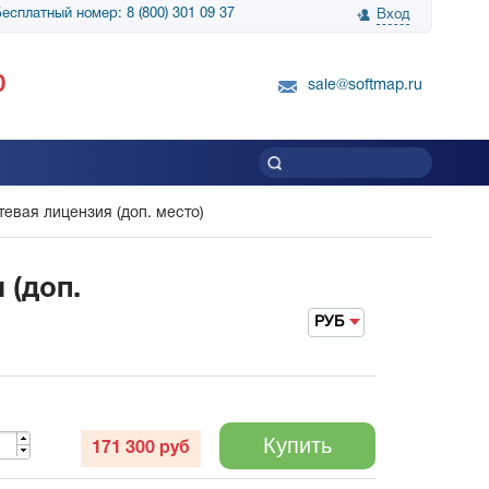
есплатный номер: 8 (800) 301 09 37
Вход
нологии» выражает
Группа компаний Биг Скрин Шоу выра
0
вку SnapGene...
благодарность SoftMap за помощь в
sale@softmap.ru
приобретении Resolume Arena 5......
Читать все отзывы
евая лицензия (доп. место)
 (доп.
РУБ
Купить
171 300
руб