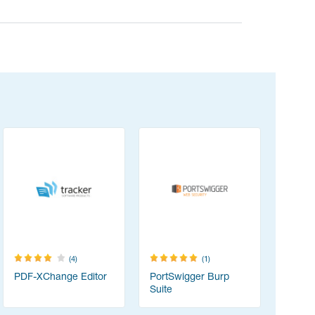
(4)
(1)
PDF-XChange Editor
PortSwigger Burp
Think-cel
Suite