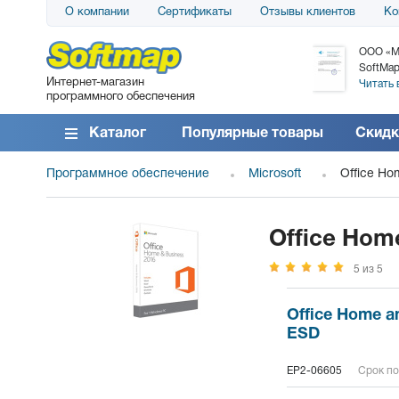
О компании
Сертификаты
Отзывы клиентов
Ко
АО «АТС» благодарит компанию SoftMap за
ООО «М
поставку программного обеспечения SolarWinds
SoftMap
Интернет-магазин
DameWare...
Читать 
программного обеспечения
Читать все отзывы
Каталог
Популярные товары
Скидк
Программное обеспечение
Microsoft
Office Ho
Office Hom
5 из 5
Office Home an
ESD
EP2-06605
Срок по