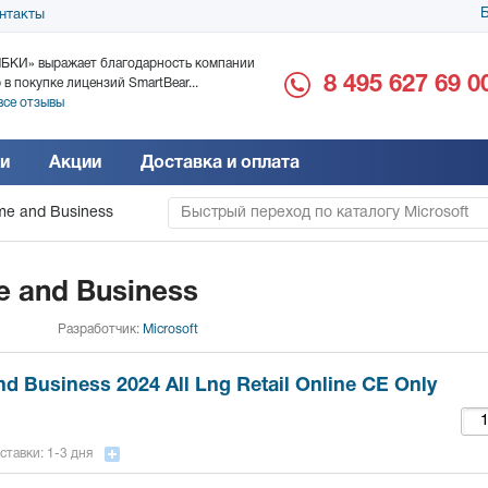
Б
нтакты
БКИ» выражает благодарность компании
ООО «Дока-Генные Тех
8 495 627 69 0
 в покупке лицензий SmartBear...
благодарность за поста
все отзывы
Читать все отзывы
и
Акции
Доставка и оплата
me and Business
Быстрый переход по каталогу Microsoft
e and Business
Разработчик:
Microsoft
d Business 2024 All Lng Retail Online CE Only
ставки: 1-3 дня