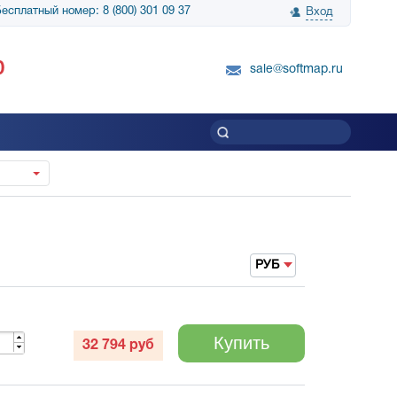
есплатный номер: 8 (800) 301 09 37
Вход
нологии» выражает
Группа компаний Биг Скрин Шоу выра
0
вку SnapGene...
благодарность SoftMap за помощь в
sale@softmap.ru
приобретении Resolume Arena 5......
Читать все отзывы
РУБ
Купить
32 794
руб