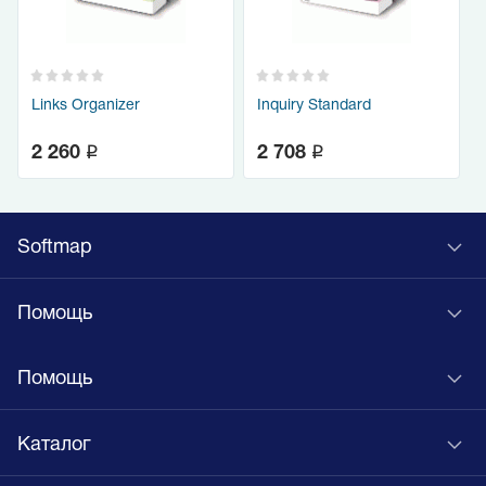
Links Organizer
Inquiry Standard
q
q
2 260
2 708
Softmap
Помощь
Помощь
Каталог