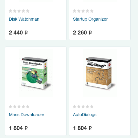
Disk Watchman
Startup Organizer
q
q
2 440
2 260
Mass Downloader
AutoDialogs
q
q
1 804
1 804