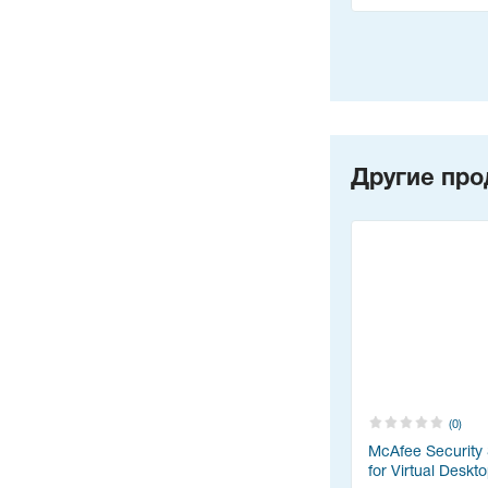
Другие про
(0)
McAfee Security 
for Virtual Deskt