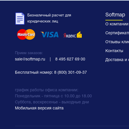
Softmap
Безналичный расчет для
юридических лиц
О компании
Сертификат
Отзывы кли
Контакты
Прием заказов:
sale@softmap.ru
    |    
8 495 627 69 00
Доставка и 
Бесплатный номер:
8 (800) 301-09-37
график работы офиса компании:
Понедельник - пятница с 10.00 до 18.00
Суббота, воскресенье - выходные дни
Мобильная версия сайта