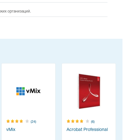
ских организаций.
(24)
(6)
vMix
Acrobat Professional
TeamVie