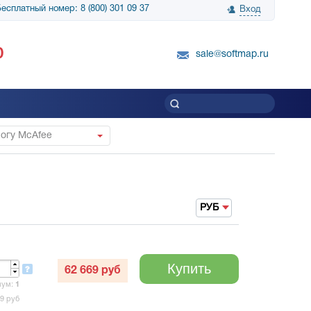
есплатный номер: 8 (800) 301 09 37
Вход
нологии» выражает
Группа компаний Биг Скрин Шоу выра
0
вку SnapGene...
благодарность SoftMap за помощь в
sale@softmap.ru
приобретении Resolume Arena 5......
Читать все отзывы
логу McAfee
РУБ
Купить
62 669
руб
мум:
1
69
руб