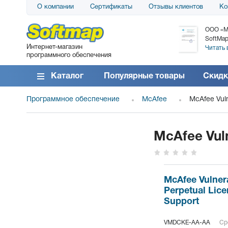
О компании
Сертификаты
Отзывы клиентов
Ко
АО «АТС» благодарит компанию SoftMap за
ООО «М
поставку программного обеспечения SolarWinds
SoftMap
Интернет-магазин
DameWare...
Читать 
программного обеспечения
Читать все отзывы
Каталог
Популярные товары
Скидк
Программное обеспечение
McAfee
McAfee Vuln
McAfee Vuln
McAfee Vulner
Perpetual Lice
Support
VMDCKE-AA-AA
Ср