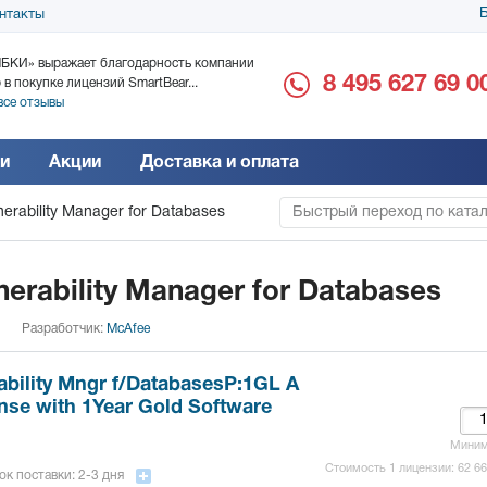
Б
нтакты
БКИ» выражает благодарность компании
ООО «Дока-Генные Тех
8 495 627 69 0
 в покупке лицензий SmartBear...
благодарность за поста
все отзывы
Читать все отзывы
и
Акции
Доставка и оплата
erability Manager for Databases
Быстрый переход по ката
erability Manager for Databases
Разработчик:
McAfee
ability Mngr f/DatabasesP:1GL A
nse with 1Year Gold Software
Мини
Стоимость 1 лицензии:
62 6
ок поставки: 2-3 дня