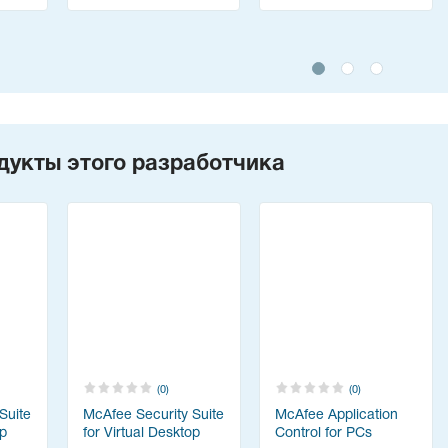
дукты этого разработчика
(0)
(0)
Suite
McAfee Security Suite
McAfee Application
op
for Virtual Desktop
Control for PCs