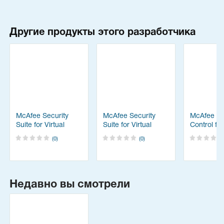
Другие продукты этого разработчика
McAfee Security
McAfee Security
McAfee Ap
Suite for Virtual
Suite for Virtual
Control fo
Desktop
Desktop
(0)
(0)
Infrastructure (VDI)
Infrastructure (VDI)
(Продление
технической
поддержки на 1
год)
Недавно вы смотрели