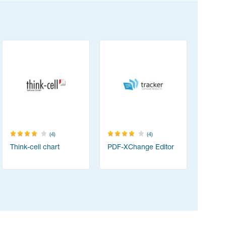
(4)
(4)
Think-cell chart
PDF-XChange Editor
Resolum