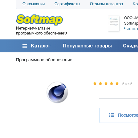
О компании
Сертификаты
Отзывы клиентов
Ко
АО «АТС» благодарит компанию SoftMap за
ООО «М
поставку программного обеспечения SolarWinds
SoftMap
Интернет-магазин
DameWare...
Читать 
программного обеспечения
Читать все отзывы
Каталог
Популярные товары
Скидк
Программное обеспечение
5 из 5
Посмотре