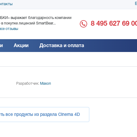
Б
нтакты
БКИ» выражает благодарность компании
ООО «Дока-Генные Тех
8 495 627 69 0
 в покупке лицензий SmartBear...
благодарность за поста
все отзывы
Читать все отзывы
и
Акции
Доставка и оплата
Разработчик:
Maxon
ть все продукты из раздела Cinema 4D