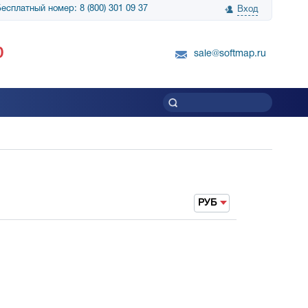
есплатный номер: 8 (800) 301 09 37
Вход
нологии» выражает
Группа компаний Биг Скрин Шоу выра
0
вку SnapGene...
благодарность SoftMap за помощь в
sale@softmap.ru
приобретении Resolume Arena 5......
Читать все отзывы
РУБ