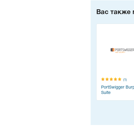
Вас также 
(1)
PortSwigger Bur
Suite