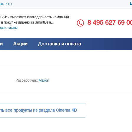
Б
нтакты
БКИ» выражает благодарность компании
ООО «Дока-Генные Тех
8 495 627 69 0
 в покупке лицензий SmartBear...
благодарность за поста
все отзывы
Читать все отзывы
и
Акции
Доставка и оплата
Разработчик:
Maxon
ть все продукты из раздела Cinema 4D