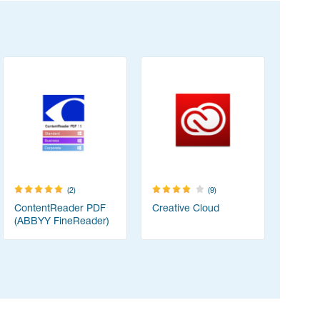
(2)
(9)
ContentReader PDF
Creative Cloud
TeamVie
(ABBYY FineReader)