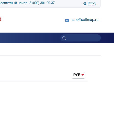
есплатный номер: 8 (800) 301 09 37
Вход
нологии» выражает
Группа компаний Биг Скрин Шоу выра
0
вку SnapGene...
благодарность SoftMap за помощь в
sale@softmap.ru
приобретении Resolume Arena 5......
Читать все отзывы
РУБ