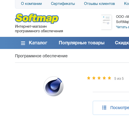
О компании
Сертификаты
Отзывы клиентов
Ко
АО «АТС» благодарит компанию SoftMap за
ООО «М
поставку программного обеспечения SolarWinds
SoftMap
Интернет-магазин
DameWare...
Читать 
программного обеспечения
Читать все отзывы
Каталог
Популярные товары
Скидк
Программное обеспечение
5 из 5
Посмотре