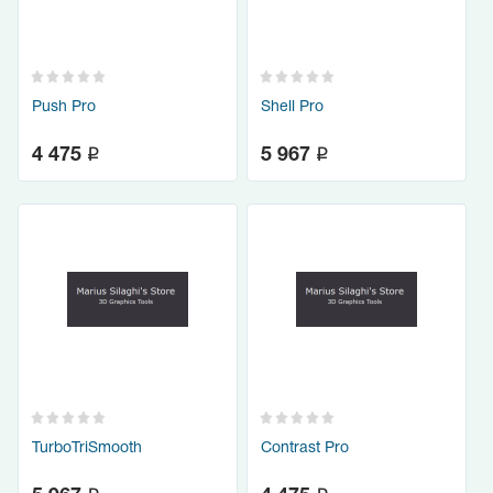
Push Pro
Shell Pro
q
q
4 475
5 967
TurboTriSmooth
Contrast Pro