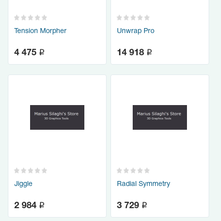
Tension Morpher
Unwrap Pro
q
q
4 475
14 918
Jiggle
Radial Symmetry
q
q
2 984
3 729