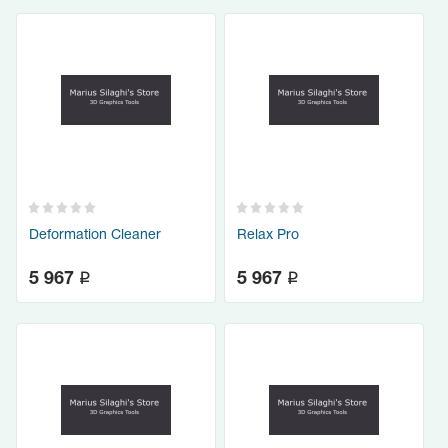
Deformation Cleaner
Relax Pro
q
q
5 967
5 967