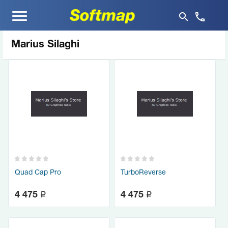
Меню
Marius Silaghi
Quad Cap Pro
TurboReverse
q
q
4 475
4 475