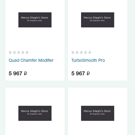
Quad Chamfer Modifier
TurboSmooth Pro
q
q
5 967
5 967