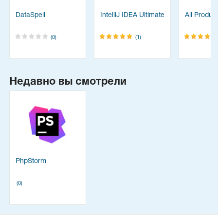
DataSpell
IntelliJ IDEA Ultimate
All Produc
(0)
(1)
Недавно вы смотрели
PhpStorm
(0)