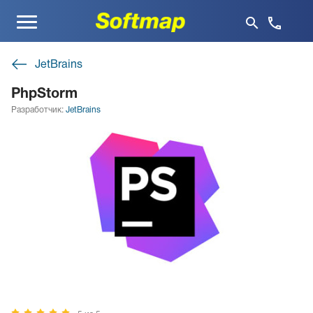
Меню
JetBrains
PhpStorm
Разработчик:
JetBrains