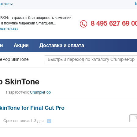
Б
нтакты
БКИ» выражает благодарность компании
ООО «Дока-Генные Тех
8 495 627 69 0
 в покупке лицензий SmartBear...
благодарность за поста
все отзывы
Читать все отзывы
и
Акции
Доставка и оплата
ePop SkinTone
Быстрый переход по каталогу CrumplePop
 SkinTone
Разработчик:
CrumplePop
inTone for Final Cut Pro
Срок поставки: 1-3 дня