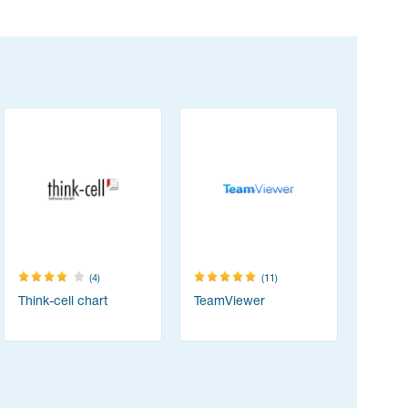
(4)
(11)
Think-cell chart
TeamViewer
Acrobat 