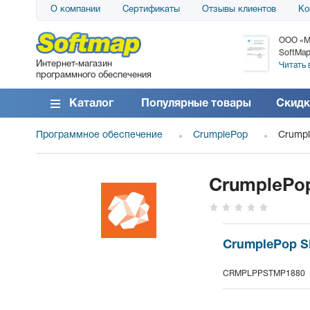
О компании
Сертификаты
Отзывы клиентов
Ко
АО «АТС» благодарит компанию SoftMap за
ООО «М
поставку программного обеспечения SolarWinds
SoftMap
Интернет-магазин
DameWare...
Читать 
программного обеспечения
Читать все отзывы
Каталог
Популярные товары
Скидк
Программное обеспечение
CrumplePop
Crumpl
CrumplePop
CrumplePop Sk
CRMPLPPSTMP1880