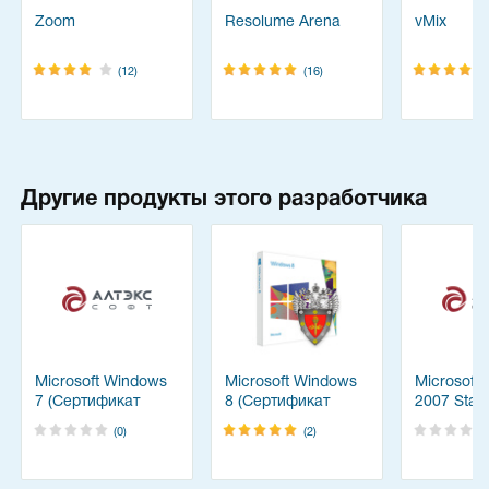
Zoom
Resolume Arena
vMix
(12)
(16)
Другие продукты этого разработчика
Microsoft Windows
Microsoft Windows
Microsoft 
7 (Сертификат
8 (Сертификат
2007 Stan
ФСТЭК)
ФСТЭК)
Edition (
(0)
(2)
ФСТЭК)