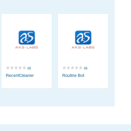
(0)
(0)
RecentCleaner
Routine Bot