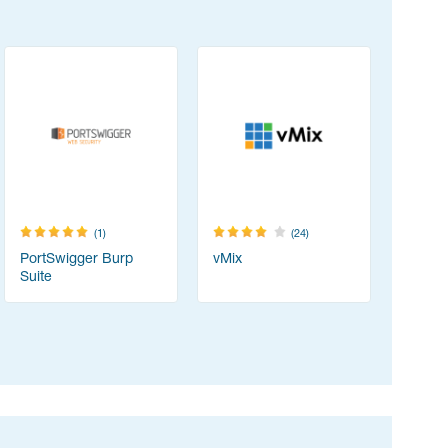
(1)
(24)
PortSwigger Burp
vMix
Resolum
Suite