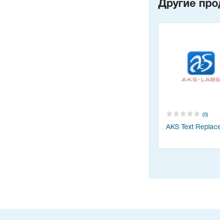
Другие про
(0)
AKS Text Replac