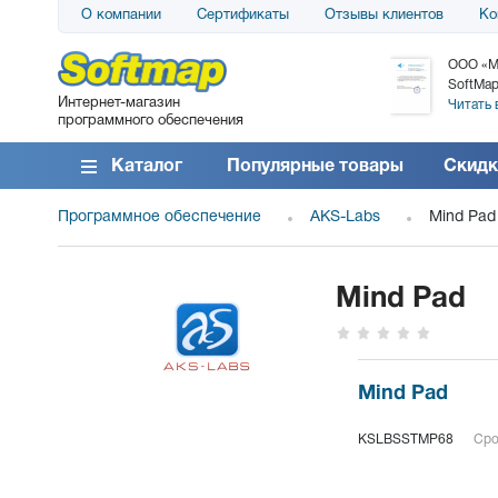
О компании
Сертификаты
Отзывы клиентов
Ко
АО «АТС» благодарит компанию SoftMap за
ООО «М
поставку программного обеспечения SolarWinds
SoftMap
Интернет-магазин
DameWare...
Читать 
программного обеспечения
Читать все отзывы
Каталог
Популярные товары
Скидк
Программное обеспечение
AKS-Labs
Mind Pad
Mind Pad
Mind Pad
KSLBSSTMP68
Сро