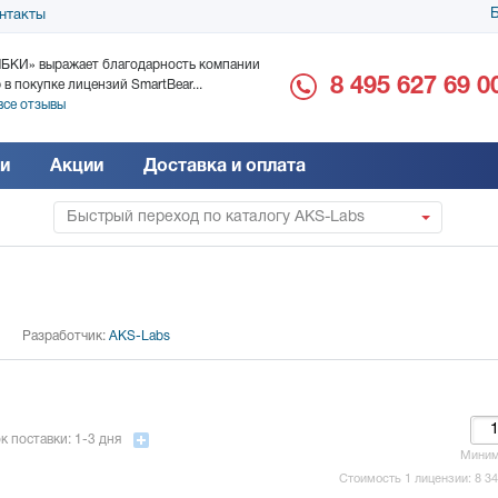
Б
нтакты
БКИ» выражает благодарность компании
ООО «Дока-Генные Тех
8 495 627 69 0
 в покупке лицензий SmartBear...
благодарность за поста
все отзывы
Читать все отзывы
и
Акции
Доставка и оплата
Быстрый переход по каталогу AKS-Labs
Разработчик:
AKS-Labs
к поставки: 1-3 дня
Мини
Стоимость 1 лицензии:
8 3