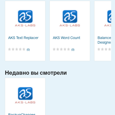
AKS Text Replacer
AKS Word Count
Balanced 
Designer
(0)
(0)
Недавно вы смотрели