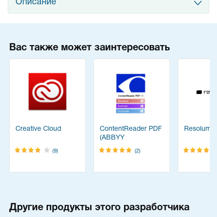
Описание
Вас также может заинтересовать
Creative Cloud
ContentReader PDF
Resolume
(ABBYY
FineReader)
(9)
(2)
Другие продукты этого разработчика