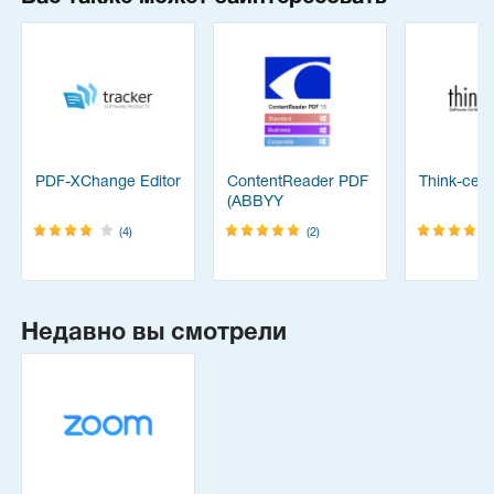
PDF-XChange Editor
ContentReader PDF
Think-cell 
(ABBYY
FineReader)
(4)
(2)
Недавно вы смотрели