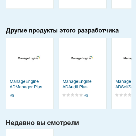
Другие продукты этого разработчика
ManageEngine
ManageEngine
ManageEn
ADManager Plus
ADAudit Plus
ADSelfServ
(0)
(0)
Недавно вы смотрели