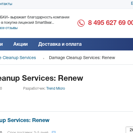
Б
нтакты
БКИ» выражает благодарность компании
ООО «Дока-Генные Тех
8 495 627 69 0
 в покупке лицензий SmartBear...
благодарность за поста
все отзывы
Читать все отзывы
и
Акции
Доставка и оплата
 Cleanup Services
Damage Cleanup Services: Renew
anup Services: Renew
 0
Разработчик:
Trend Micro
up Services: Renew
0
Срок поставки: 3-5 дней