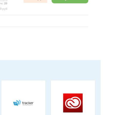
ум:
26
89
руб