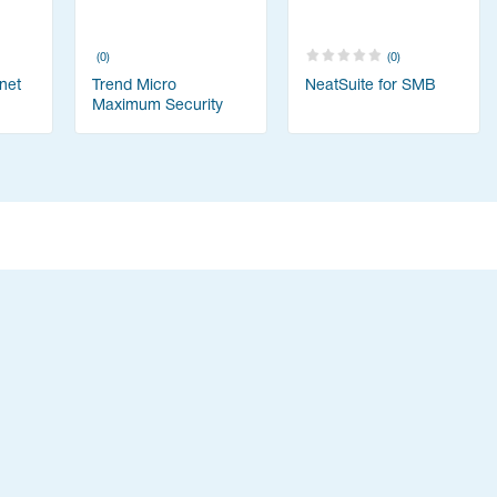
(0)
(0)
Trend Micro
net
NeatSuite for SMB
Maximum Security