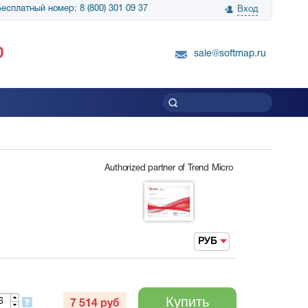
есплатный номер: 8 (800) 301 09 37
Вход
нологии» выражает
Группа компаний Биг Скрин Шоу выра
0
вку SnapGene...
благодарность SoftMap за помощь в
sale@softmap.ru
приобретении Resolume Arena 5......
Читать все отзывы
Authorized partner of Trend Micro
РУБ
Купить
7 514
руб