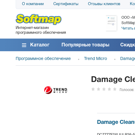
О компании
Сертификаты
Отзывы клиентов
Ко
АО «АТС» благодарит компанию SoftMap за
ООО «М
поставку программного обеспечения SolarWinds
SoftMap
Интернет-магазин
DameWare...
Читать 
программного обеспечения
Читать все отзывы
Каталог
Популярные товары
Скидк
Программное обеспечение
Trend Micro
Damage
Damage Cle
Голосов:
Damage Clean
DCZZZZE3XLIULR26-5