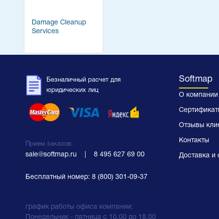
Damage Cleanup
Services
Softmap
Безналичный расчет для
юридических лиц
О компании
Сертификат
Отзывы кли
Контакты
Прием заказов:
sale@softmap.ru
    |    
8 495 627 69 00
Доставка и 
Бесплатный номер:
8 (800) 301-09-37
график работы офиса компании:
Понедельник - пятница с 10.00 до 18.00