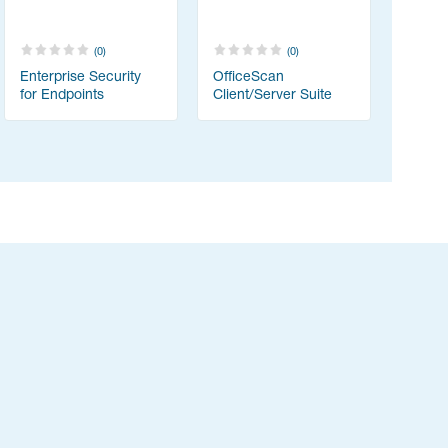
(0)
(0)
Enterprise Security
OfficeScan
for Endpoints
Client/Server Suite