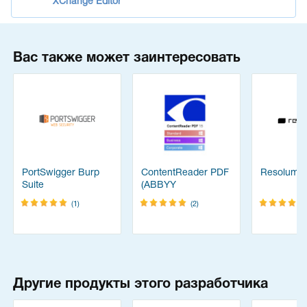
XChange Editor
Вас также может заинтересовать
PortSwigger Burp
ContentReader PDF
Resolume
Suite
(ABBYY
FineReader)
(1)
(2)
Другие продукты этого разработчика