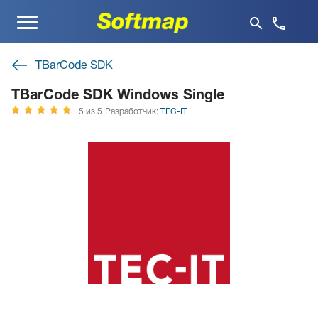
Меню
TBarCode SDK
TBarCode SDK Windows Single
5 из 5
Разработчик:
TEC-IT