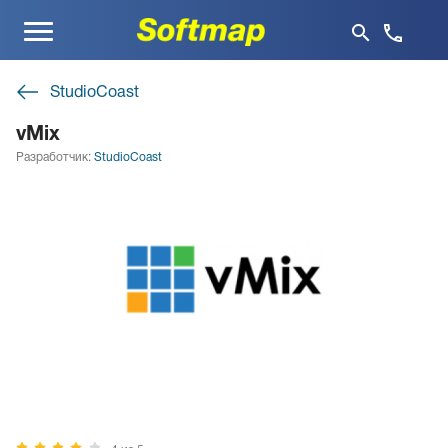
Меню
StudioCoast
vMix
Разработчик:
StudioCoast