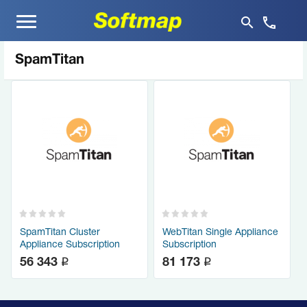
Меню
SpamTitan
SpamTitan Cluster
WebTitan Single Appliance
Appliance Subscription
Subscription
q
q
56 343
81 173