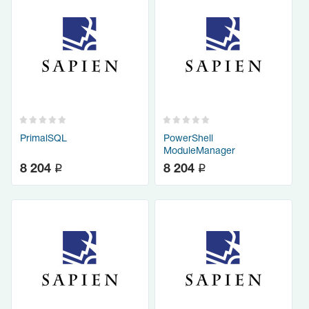
PrimalSQL
PowerShell
ModuleManager
q
q
8 204
8 204