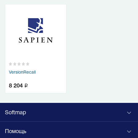
VersionRecall
q
8 204
Softmap
Помощь