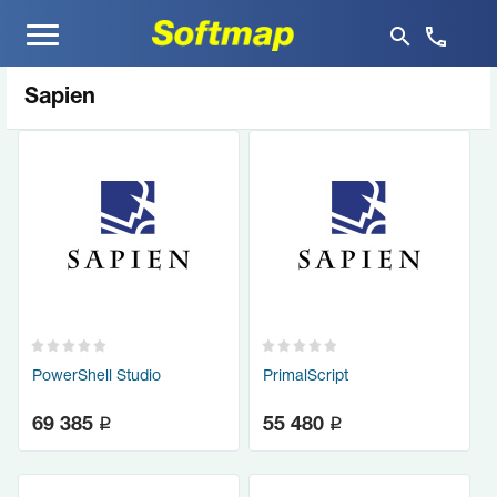
Меню
Sapien
PowerShell Studio
PrimalScript
q
q
69 385
55 480