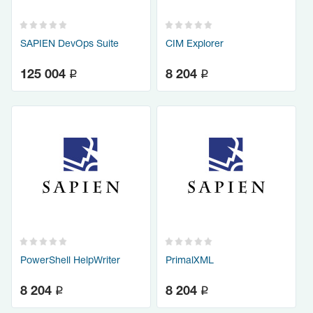
SAPIEN DevOps Suite
CIM Explorer
q
q
125 004
8 204
PowerShell HelpWriter
PrimalXML
q
q
8 204
8 204