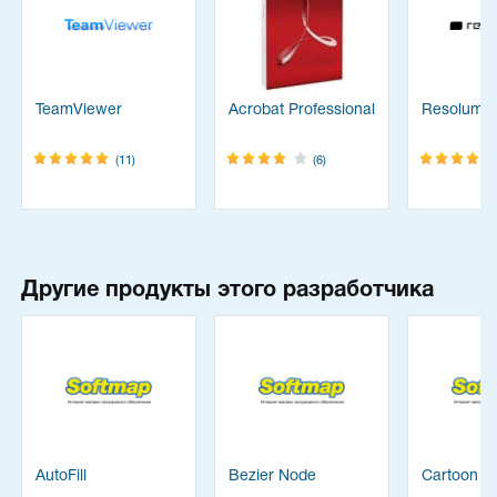
TeamViewer
Acrobat Professional
Resolume
(11)
(6)
Другие продукты этого разработчика
AutoFill
Bezier Node
Cartoon M