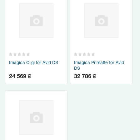
Imagica O-gi for Avid DS
Imagica Primatte for Avid
DS
q
q
24 569
32 786