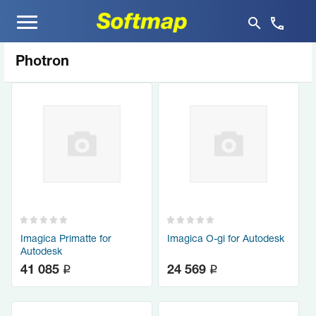
Меню
Photron
Imagica Primatte for
Imagica O-gi for Autodesk
Autodesk
q
q
41 085
24 569