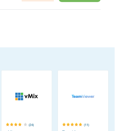
(24)
(11)