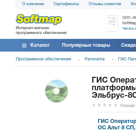
О компании
Сертификаты
Отзывы клиентов
Ко
АО «АТС» благодарит компанию SoftMap за
ООО «М
поставку программного обеспечения SolarWinds
SoftMap
Интернет-магазин
DameWare...
Читать 
программного обеспечения
Читать все отзывы
Каталог
Популярные товары
Скидк
Программное обеспечение
Panorama
ГИС Пан
ГИС Операт
платформы 
Эльбрус-8С
Голосов:
ГИС Оператор 
ОС Альт 8 СП