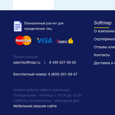
Softmap
Безналичный расчет для
юридических лиц
О компании
Сертификат
Отзывы кли
Контакты
Прием заказов:
sale@softmap.ru
    |    
8 495 627 69 00
Доставка и 
Бесплатный номер:
8 (800) 301-09-37
график работы офиса компании:
Понедельник - пятница с 10.00 до 18.00
Суббота, воскресенье - выходные дни
Мобильная версия сайта