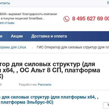
Б
нтакты
БКИ» выражает благодарность компании
ООО «Дока-Генные Тех
8 495 627 69 0
 в покупке лицензий SmartBear...
благодарность за поста
все отзывы
Читать все отзывы
и
Акции
Доставка и оплата
орама для Linux
ГИС Оператор для силовых структур (для п
ор для силовых структур (для
x64, , ОС Альт 8 СП, платформа
)
 0
Разработчик:
Panorama
для силовых структур (для платформы x64, ,
, платформа Эльбрус-8С)