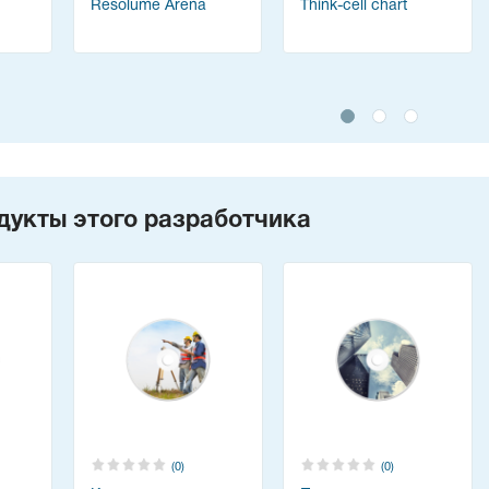
Resolume Arena
Think-cell chart
дукты этого разработчика
(0)
(0)