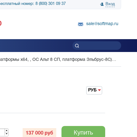
есплатный номер: 8 (800) 301 09 37
Вход
нологии» выражает
Группа компаний Биг Скрин Шоу выра
0
вку SnapGene...
благодарность SoftMap за помощь в
sale@softmap.ru
приобретении Resolume Arena 5......
Читать все отзывы
латформы x64, , ОС Альт 8 СП, платформа Эльбрус-8С)
РУБ
Купить
137 000
руб