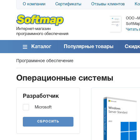
О компании
Сертификаты
Отзывы клиентов
Ко
АО «АТС» благодарит компанию SoftMap за
ООО «М
поставку программного обеспечения SolarWinds
SoftMap
Интернет-магазин
DameWare...
Читать 
программного обеспечения
Читать все отзывы
Каталог
Популярные товары
Скидк
Программное обеспечение
Операционные системы
Разработчик
Microsoft
СБРОСИТЬ