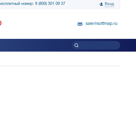
есплатный номер: 8 (800) 301 09 37
Вход
нологии» выражает
Группа компаний Биг Скрин Шоу выра
0
вку SnapGene...
благодарность SoftMap за помощь в
sale@softmap.ru
приобретении Resolume Arena 5......
Читать все отзывы