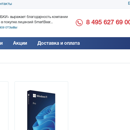
Б
нтакты
БКИ» выражает благодарность компании
ООО «Дока-Генные Тех
8 495 627 69 0
 в покупке лицензий SmartBear...
благодарность за поста
все отзывы
Читать все отзывы
и
Акции
Доставка и оплата